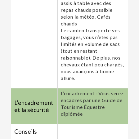
assis à table avec des
repas chauds possible
selon la météo. Cafés
chauds
Le camion transporte vos
bagages, vous n’êtes pas
limités en volume de sacs
(tout en restant
raisonnable). De plus, nos
chevaux étant peu chargés,
nous avançons à bonne
allure.
L’encadrement : Vous serez
encadrés par une Guide de
L’encadrement
Tourisme Équestre
et la sécurité
diplômée
Conseils