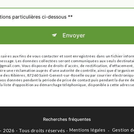
tions particulières ci-dessous **
Envoyer
res aux fins de vous contacter et sont enregistrées dans un fichier infor
re message. Les données collectées seront communiquées aux seuls destinat
ail.com. Vous disposez de droits d’accès, de rectification, d’effacement, de 
ire une réclamation auprès d’une autorité de contrôle, ainsi que d’organis
ute des Ribières, 87260 Saint-Genest-sur-Roselle ou par courrier électroniqu
s données pendant la période de prise de contact puis pendant la durée de p
 la liste d'opposition au démarchage téléphonique, disponible à cette adress
Recherches fréquentes
- 2026 - Tous droits réservés -
Mentions légales
-
Gestion d