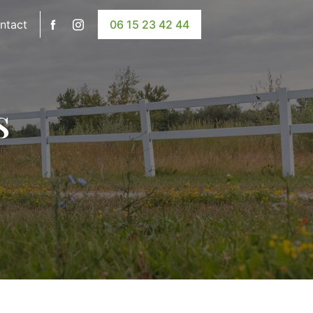
ntact
06 15 23 42 44
s