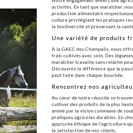
Notre engagement envers une agricu
activités. En tant que maraîcher, n
production alimentaire respectueus
culture privilégient les pratiques r
la biodiversité et préservant la santé
Une variété de produits fr
À la GAEC des Champalis, nous offr
frais cultivés avec soin. Des légumes
maraîcher travaille sans relâche pour
Découvrez la différence que la passi
peut faire dans chaque bouchée.
Rencontrez nos agriculteu
Au cœur de notre réussite se trouven
cultiver des produits de la plus hau
animé par la vision commune de sout
pratiques agricoles durables. En cho
approche éthique de l'agriculture qui
la satisfaction de nos clients.