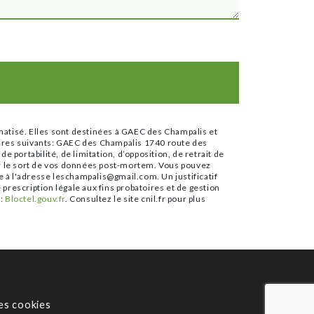
matisé. Elles sont destinées à GAEC des Champalis et
aires suivants: GAEC des Champalis 1740 route des
portabilité, de limitation, d’opposition, de retrait de
er le sort de vos données post-mortem. Vous pouvez
e à l'adresse leschampalis@gmail.com. Un justificatif
rescription légale aux fins probatoires et de gestion
e:
Bloctel.gouv.fr
. Consultez le site cnil.fr pour plus
es cookies