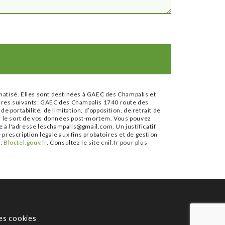
matisé. Elles sont destinées à GAEC des Champalis et
aires suivants: GAEC des Champalis 1740 route des
portabilité, de limitation, d’opposition, de retrait de
er le sort de vos données post-mortem. Vous pouvez
e à l'adresse leschampalis@gmail.com. Un justificatif
rescription légale aux fins probatoires et de gestion
e:
Bloctel.gouv.fr
. Consultez le site cnil.fr pour plus
es cookies