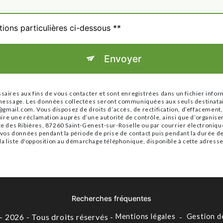
tions particulières ci-dessous **
Envoyer
res aux fins de vous contacter et sont enregistrées dans un fichier infor
re message. Les données collectées seront communiquées aux seuls destinat
ail.com. Vous disposez de droits d’accès, de rectification, d’effacement, de 
ire une réclamation auprès d’une autorité de contrôle, ainsi que d’organis
ute des Ribières, 87260 Saint-Genest-sur-Roselle ou par courrier électroniqu
s données pendant la période de prise de contact puis pendant la durée de p
 la liste d'opposition au démarchage téléphonique, disponible à cette adress
Recherches fréquentes
- 2026 - Tous droits réservés -
Mentions légales
-
Gestion d