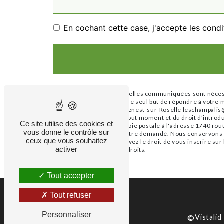
En cochant cette case, j'accepte les condi
** Les données personnelles communiquées sont nécessai
ses sous-traitants dans le seul but de répondre à vot
Ribières, 87260 Saint-Genest-sur-Roselle leschampalis@gm
votre consentement à tout moment et du droit d’introdu
Ce site utilise des cookies et
exercer ces droits par voie postale à l'adresse 1740 ro
vous donne le contrôle sur
d'identité pourra vous être demandé. Nous conservons vo
ceux que vous souhaitez
des contentieux. Vous avez le droit de vous inscrire sur
activer
d’informations sur vos droits.
Tout accepter
Tout refuser
Personnaliser
©
Vistalid