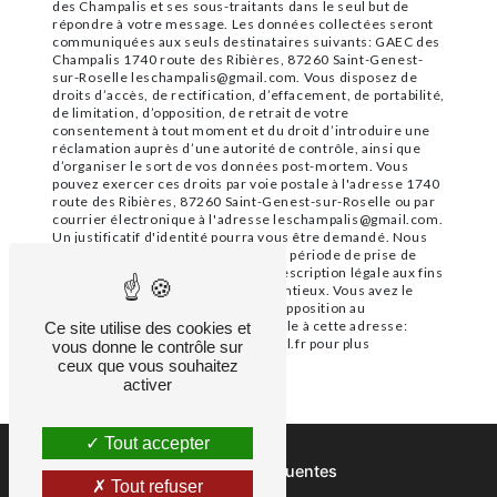
des Champalis et ses sous-traitants dans le seul but de
répondre à votre message. Les données collectées seront
communiquées aux seuls destinataires suivants: GAEC des
Champalis 1740 route des Ribières, 87260 Saint-Genest-
sur-Roselle leschampalis@gmail.com. Vous disposez de
droits d’accès, de rectification, d’effacement, de portabilité,
de limitation, d’opposition, de retrait de votre
consentement à tout moment et du droit d’introduire une
réclamation auprès d’une autorité de contrôle, ainsi que
d’organiser le sort de vos données post-mortem. Vous
pouvez exercer ces droits par voie postale à l'adresse 1740
route des Ribières, 87260 Saint-Genest-sur-Roselle ou par
courrier électronique à l'adresse leschampalis@gmail.com.
Un justificatif d'identité pourra vous être demandé. Nous
conservons vos données pendant la période de prise de
contact puis pendant la durée de prescription légale aux fins
probatoires et de gestion des contentieux. Vous avez le
droit de vous inscrire sur la liste d'opposition au
démarchage téléphonique, disponible à cette adresse:
Ce site utilise des cookies et
Bloctel.gouv.fr
. Consultez le site cnil.fr pour plus
vous donne le contrôle sur
d’informations sur vos droits.
ceux que vous souhaitez
activer
Tout accepter
Recherches fréquentes
Tout refuser