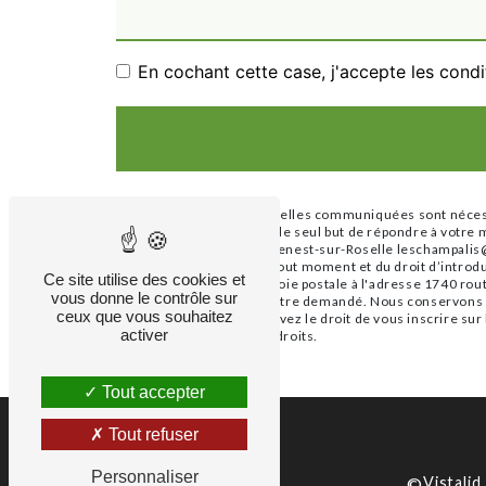
En cochant cette case, j'accepte les condi
** Les données personnelles communiquées sont nécessai
ses sous-traitants dans le seul but de répondre à vot
Ribières, 87260 Saint-Genest-sur-Roselle leschampalis@gm
votre consentement à tout moment et du droit d’introdu
Ce site utilise des cookies et
exercer ces droits par voie postale à l'adresse 1740 ro
vous donne le contrôle sur
d'identité pourra vous être demandé. Nous conservons vo
ceux que vous souhaitez
des contentieux. Vous avez le droit de vous inscrire sur
activer
d’informations sur vos droits.
Tout accepter
Tout refuser
Personnaliser
©
Vistalid