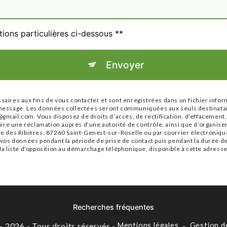
tions particulières ci-dessous **
Envoyer
res aux fins de vous contacter et sont enregistrées dans un fichier infor
re message. Les données collectées seront communiquées aux seuls destinat
ail.com. Vous disposez de droits d’accès, de rectification, d’effacement, de 
ire une réclamation auprès d’une autorité de contrôle, ainsi que d’organis
ute des Ribières, 87260 Saint-Genest-sur-Roselle ou par courrier électroniqu
s données pendant la période de prise de contact puis pendant la durée de p
 la liste d'opposition au démarchage téléphonique, disponible à cette adress
Recherches fréquentes
- 2026 - Tous droits réservés -
Mentions légales
-
Gestion d