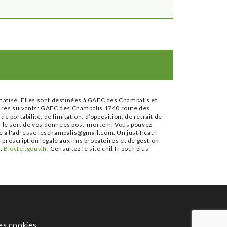
matisé. Elles sont destinées à GAEC des Champalis et
aires suivants: GAEC des Champalis 1740 route des
portabilité, de limitation, d’opposition, de retrait de
er le sort de vos données post-mortem. Vous pouvez
e à l'adresse leschampalis@gmail.com. Un justificatif
rescription légale aux fins probatoires et de gestion
e:
Bloctel.gouv.fr
. Consultez le site cnil.fr pour plus
es cookies